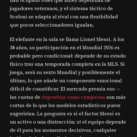
jugadores veteranos, y el sistema táctico de
Scaloni se adapta al rival con una flexibilidad
que pocos seleccionadores igualan.
El elefante en la sala se llama Lionel Messi. A los
38 años, su participación en el Mundial 2026 es
probable pero condicional: depende de su estado
físico tras una temporada completa en la MLS. Si
juega, será su sexto Mundial y posiblemente el
último, lo que añade un componente emocional
difícil de cuantificar. El mercado premia eso —
las cuotas de
Argentina como campeona
son más
cortas de lo que los modelos estadísticos puros
sugerirían. La pregunta es si el factor Messi es
un activo o una distracción: si el equipo depende
de él para los momentos decisivos, cualquier