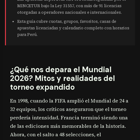
MINCETUR bajo la Ley 31557, con más de 91 licencias
otorgadas a operadores nacionales e internacionales.
Esta guía cubre cuotas, grupos, favoritos, casas de
apuestas licenciadas y calendario completo con horarios
para Perú.
¿Qué nos depara el Mundial
2026? Mitos y realidades del
torneo expandido
En 1998, cuando la FIFA amplió el Mundial de 24 a
32 equipos, los críticos aseguraron que el torneo
perdería intensidad. Francia terminó siendo una
de las ediciones más memorables de la historia.
Ahora, con el salto a 48 selecciones, el