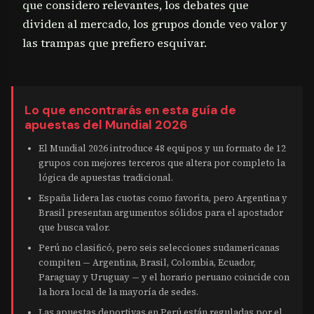
que considero relevantes, los debates que
dividen al mercado, los grupos donde veo valor y
las trampas que prefiero esquivar.
Lo que encontrarás en esta guía de
apuestas del Mundial 2026
El Mundial 2026 introduce 48 equipos y un formato de 12
grupos con mejores terceros que altera por completo la
lógica de apuestas tradicional.
España lidera las cuotas como favorita, pero Argentina y
Brasil presentan argumentos sólidos para el apostador
que busca valor.
Perú no clasificó, pero seis selecciones sudamericanas
compiten — Argentina, Brasil, Colombia, Ecuador,
Paraguay y Uruguay — y el horario peruano coincide con
la hora local de la mayoría de sedes.
Las apuestas deportivas en Perú están reguladas por el