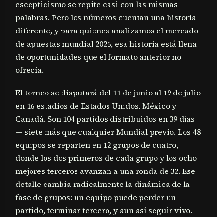
escepticismo se repite casi con las mismas
palabras. Pero los números cuentan una historia
diferente, y para quienes analizamos el mercado
de apuestas mundial 2026, esa historia está llena
de oportunidades que el formato anterior no
ofrecía.
El torneo se disputará del 11 de junio al 19 de julio
en 16 estadios de Estados Unidos, México y
Canadá. Son 104 partidos distribuidos en 39 días
— siete más que cualquier Mundial previo. Los 48
equipos se reparten en 12 grupos de cuatro,
donde los dos primeros de cada grupo y los ocho
mejores terceros avanzan a una ronda de 32. Ese
detalle cambia radicalmente la dinámica de la
fase de grupos: un equipo puede perder un
partido, terminar tercero, y aun así seguir vivo.