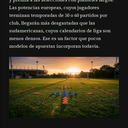
Las potencias europeas, cuyos jugadores
terminan temporadas de 50 o 60 partidos por
club, llegarán más desgastadas que las
sudamericanas, cuyos calendarios de liga son
menos densos. Ese es un factor que pocos
modelos de apuestas incorporan todavía.