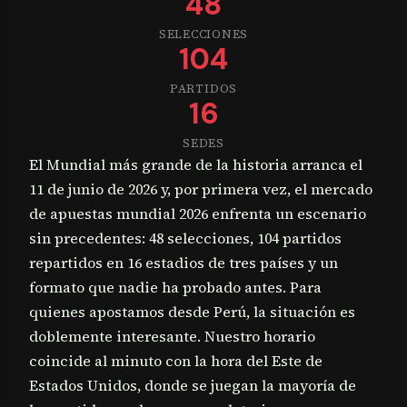
48
SELECCIONES
104
PARTIDOS
16
SEDES
El Mundial más grande de la historia arranca el
11 de junio de 2026 y, por primera vez, el mercado
de apuestas mundial 2026 enfrenta un escenario
sin precedentes: 48 selecciones, 104 partidos
repartidos en 16 estadios de tres países y un
formato que nadie ha probado antes. Para
quienes apostamos desde Perú, la situación es
doblemente interesante. Nuestro horario
coincide al minuto con la hora del Este de
Estados Unidos, donde se juegan la mayoría de