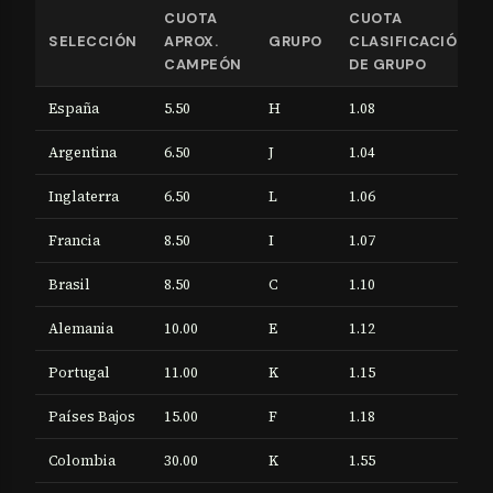
CUOTA
CUOTA
SELECCIÓN
APROX.
GRUPO
CLASIFICACIÓN
CAMPEÓN
DE GRUPO
España
5.50
H
1.08
Argentina
6.50
J
1.04
Inglaterra
6.50
L
1.06
Francia
8.50
I
1.07
Brasil
8.50
C
1.10
Alemania
10.00
E
1.12
Portugal
11.00
K
1.15
Países Bajos
15.00
F
1.18
Colombia
30.00
K
1.55