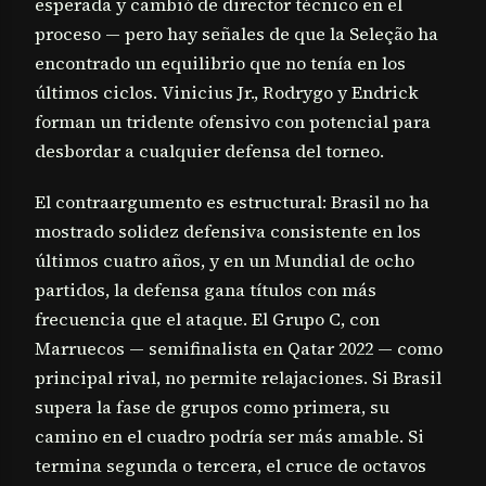
esperada y cambió de director técnico en el
proceso — pero hay señales de que la Seleção ha
encontrado un equilibrio que no tenía en los
últimos ciclos. Vinicius Jr., Rodrygo y Endrick
forman un tridente ofensivo con potencial para
desbordar a cualquier defensa del torneo.
El contraargumento es estructural: Brasil no ha
mostrado solidez defensiva consistente en los
últimos cuatro años, y en un Mundial de ocho
partidos, la defensa gana títulos con más
frecuencia que el ataque. El Grupo C, con
Marruecos — semifinalista en Qatar 2022 — como
principal rival, no permite relajaciones. Si Brasil
supera la fase de grupos como primera, su
camino en el cuadro podría ser más amable. Si
termina segunda o tercera, el cruce de octavos