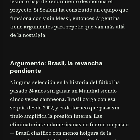
lesión o baja de rendimiento desmorona el
proyecto. Si Scaloni ha construido un equipo que
funciona con y sin Messi, entonces Argentina
tiene argumentos para repetir que van más allá
de la nostalgia.
Argumento: Brasil, la revancha
pendiente
Ninguna selección en la historia del fútbol ha
pasado 24 años sin ganar un Mundial siendo
cinco veces campeona. Brasil carga con esa
sequía desde 2002, y cada torneo que pasa sin
título amplifica la presión interna. Las
eliminatorias sudamericanas no fueron un paseo
— Brasil clasificó con menos holgura de la