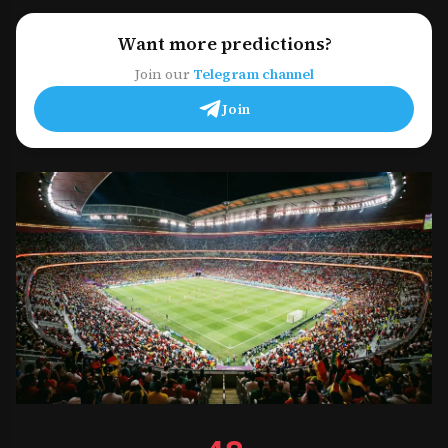
Want more predictions?
Join our
Telegram channel
Join