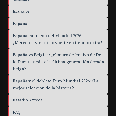
Ecuador
España
España campeón del Mundial 2026:
¿Merecida victoria o suerte en tiempo extra?
España vs Bélgica: ¿el muro defensivo de De
la Fuente resiste la última generación dorada
belga?
España y el doblete Euro-Mundial 2026: ¿La
mejor selección de la historia?
Estadio Azteca
FAQ