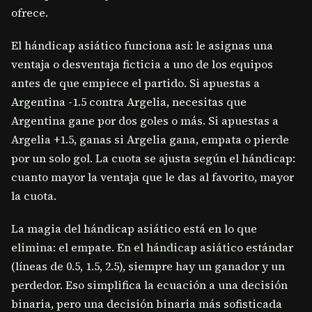
ofrece.
El hándicap asiático funciona así: le asignas una
ventaja o desventaja ficticia a uno de los equipos
antes de que empiece el partido. Si apuestas a
Argentina -1.5 contra Argelia, necesitas que
Argentina gane por dos goles o más. Si apuestas a
Argelia +1.5, ganas si Argelia gana, empata o pierde
por un solo gol. La cuota se ajusta según el hándicap:
cuanto mayor la ventaja que le das al favorito, mayor
la cuota.
La magia del hándicap asiático está en lo que
elimina: el empate. En el hándicap asiático estándar
(líneas de 0.5, 1.5, 2.5), siempre hay un ganador y un
perdedor. Eso simplifica la ecuación a una decisión
binaria, pero una decisión binaria más sofisticada