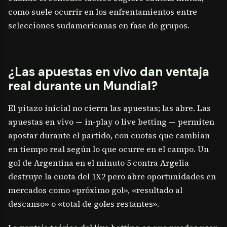
como suele ocurrir en los enfrentamientos entre
selecciones sudamericanas en fase de grupos.
¿Las apuestas en vivo dan ventaja
real durante un Mundial?
El pitazo inicial no cierra las apuestas; las abre. Las
apuestas en vivo — in-play o live betting — permiten
apostar durante el partido, con cuotas que cambian
en tiempo real según lo que ocurre en el campo. Un
gol de Argentina en el minuto 5 contra Argelia
destruye la cuota del 1X2 pero abre oportunidades en
mercados como «próximo gol», «resultado al
descanso» o «total de goles restantes».