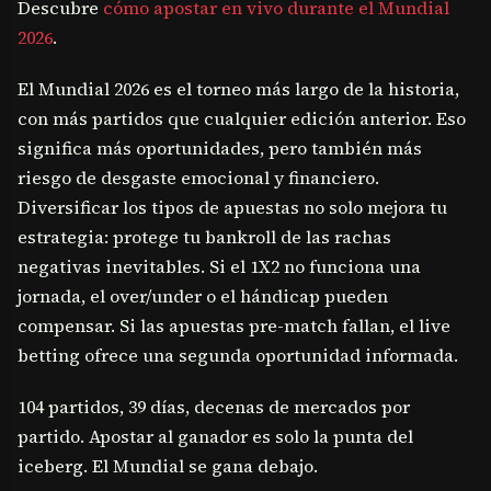
Descubre
cómo apostar en vivo durante el Mundial
2026
.
El Mundial 2026 es el torneo más largo de la historia,
con más partidos que cualquier edición anterior. Eso
significa más oportunidades, pero también más
riesgo de desgaste emocional y financiero.
Diversificar los tipos de apuestas no solo mejora tu
estrategia: protege tu bankroll de las rachas
negativas inevitables. Si el 1X2 no funciona una
jornada, el over/under o el hándicap pueden
compensar. Si las apuestas pre-match fallan, el live
betting ofrece una segunda oportunidad informada.
104 partidos, 39 días, decenas de mercados por
partido. Apostar al ganador es solo la punta del
iceberg. El Mundial se gana debajo.