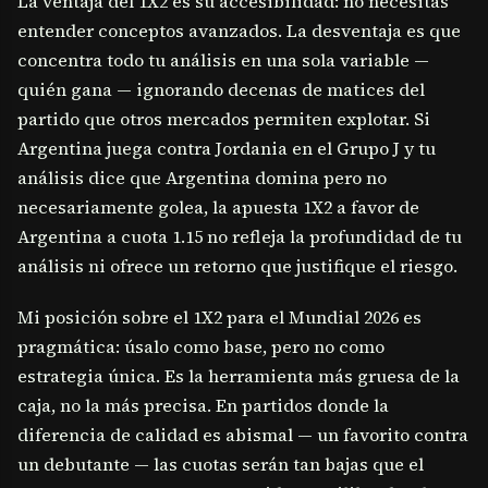
La ventaja del 1X2 es su accesibilidad: no necesitas
entender conceptos avanzados. La desventaja es que
concentra todo tu análisis en una sola variable —
quién gana — ignorando decenas de matices del
partido que otros mercados permiten explotar. Si
Argentina juega contra Jordania en el Grupo J y tu
análisis dice que Argentina domina pero no
necesariamente golea, la apuesta 1X2 a favor de
Argentina a cuota 1.15 no refleja la profundidad de tu
análisis ni ofrece un retorno que justifique el riesgo.
Mi posición sobre el 1X2 para el Mundial 2026 es
pragmática: úsalo como base, pero no como
estrategia única. Es la herramienta más gruesa de la
caja, no la más precisa. En partidos donde la
diferencia de calidad es abismal — un favorito contra
un debutante — las cuotas serán tan bajas que el