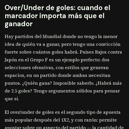
Over/Under de goles: cuando el
marcador importa más que el
ganador
Hay partidos del Mundial donde no tengo la menor
idea de quién va a ganar, pero tengo una convicción
fuerte sobre cuántos goles habrá. Países Bajos contra
Japón en el Grupo F es un ejemplo perfecto: dos
selecciones ofensivas, con estilos que generan
espacios, en un partido donde ambas necesitan
puntos. ¿Quién gana? Imposible saberlo. ¿Habrá más
de 2.5 goles? Tengo argumentos sólidos para pensar
que sí.
El over/under de goles es el segundo tipo de apuesta
más popular después del 1X2, y con razón: permite
apostar sobre un aspecto del partido — la cantidad de