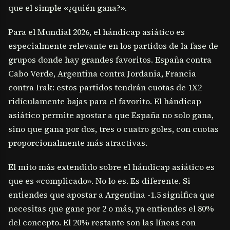
que el simple «¿quién gana?».
Para el Mundial 2026, el hándicap asiático es
especialmente relevante en los partidos de la fase de
grupos donde hay grandes favoritos. España contra
Cabo Verde, Argentina contra Jordania, Francia
contra Irak: estos partidos tendrán cuotas de 1X2
ridículamente bajas para el favorito. El hándicap
asiático permite apostar a que España no solo gana,
sino que gana por dos, tres o cuatro goles, con cuotas
proporcionalmente más atractivas.
El mito más extendido sobre el hándicap asiático es
que es «complicado». No lo es. Es diferente. Si
entiendes que apostar a Argentina -1.5 significa que
necesitas que gane por 2 o más, ya entiendes el 80%
del concepto. El 20% restante son las líneas con