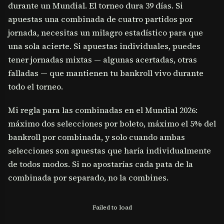
durante un Mundial. El torneo dura 39 días. Si
apuestas una combinada de cuatro partidos por
jornada, necesitas un milagro estadístico para que
una sola acierte. Si apuestas individuales, puedes
tener jornadas mixtas — algunas acertadas, otras
falladas — que mantienen tu bankroll vivo durante
todo el torneo.
Mi regla para las combinadas en el Mundial 2026:
máximo dos selecciones por boleto, máximo el 5% del
bankroll por combinada, y solo cuando ambas
selecciones son apuestas que haría individualmente
de todos modos. Si no apostarías cada pata de la
combinada por separado, no la combines.
Failed to load