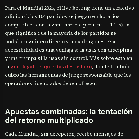
Para el Mundial 2026, el live betting tiene un atractivo
adicional: los 104 partidos se juegan en horarios
compatibles con la zona horaria peruana (UTC-5), lo
que significa que la mayoría de los partidos se
podrán seguir en directo sin madrugones. Esa
accesibilidad es una ventaja si la usas con disciplina
y una trampa si la usas sin control. Más sobre esto en
la
guía legal de apuestas desde Perú
, donde también
cubro las herramientas de juego responsable que los
operadores licenciados deben ofrecer.
Apuestas combinadas: la tentación
del retorno multiplicado
Cada Mundial, sin excepción, recibo mensajes de